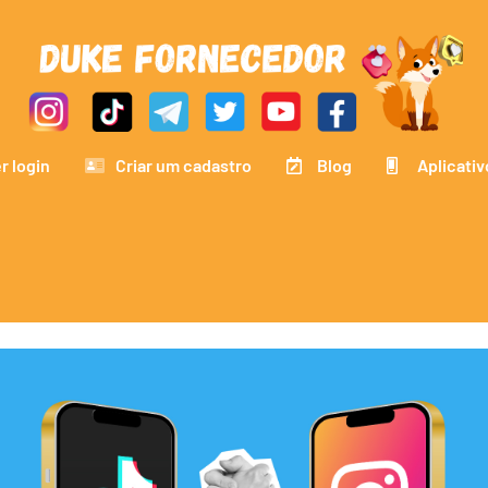
r login
Criar um cadastro
Blog
Aplicativ