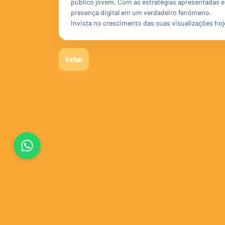
público jovem. Com as estratégias apresentadas e
presença digital em um verdadeiro fenômeno.
Invista no crescimento das suas visualizações hoj
Voltar