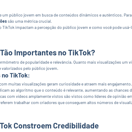
e um público jovem em busca de conteúdos dinâmicos e autênticos. Para
ções
são uma métrica crucial.
no TikTok impactam a percepção do público jovem e como você pode usá-l
 Tão Importantes no TikTok?
mômetro de popularidade e relevância. Quanto mais visualizações um víd
e valorizados pelo público jovem.
 no TikTok:
com muitas visualizações geram curiosidade e atraem mais engajamento.
ndicam ao algoritmo que o conteúdo é relevante, aumentando as chances d
cas com vídeos amplamente vistos são vistos como líderes de opinião e
referem trabalhar com criadores que conseguem altos números de visuali
kTok Constroem Credibilidade