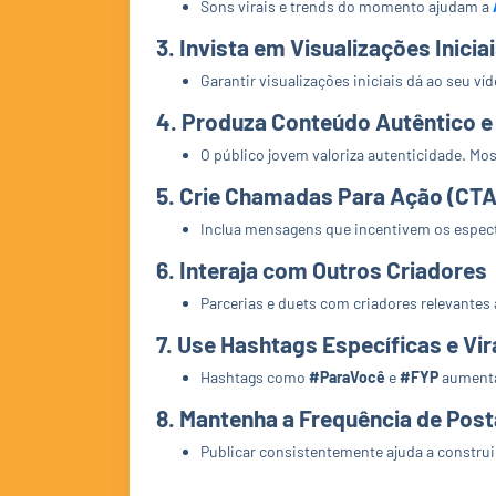
Sons virais e trends do momento ajudam a
3.
Invista em Visualizações Inici
Garantir visualizações iniciais dá ao seu v
4.
Produza Conteúdo Autêntico e 
O público jovem valoriza autenticidade. Mo
5.
Crie Chamadas Para Ação (CTA
Inclua mensagens que incentivem os especta
6.
Interaja com Outros Criadores
Parcerias e duets com criadores relevantes
7.
Use Hashtags Específicas e Vir
Hashtags como
#ParaVocê
e
#FYP
aumentam
8.
Mantenha a Frequência de Pos
Publicar consistentemente ajuda a construir