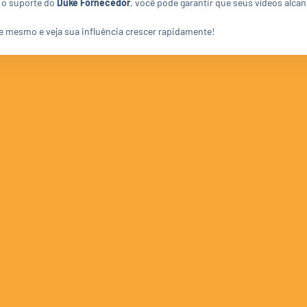
 o suporte do
Duke Fornecedor
, você pode garantir que seus vídeos alc
e mesmo e veja sua influência crescer rapidamente!