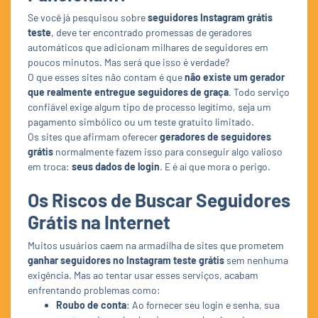
Se você já pesquisou sobre
seguidores Instagram grátis
teste
, deve ter encontrado promessas de geradores
automáticos que adicionam milhares de seguidores em
poucos minutos. Mas será que isso é verdade?
O que esses sites não contam é que
não existe um gerador
que realmente entregue seguidores de graça
. Todo serviço
confiável exige algum tipo de processo legítimo, seja um
pagamento simbólico ou um teste gratuito limitado.
Os sites que afirmam oferecer
geradores de seguidores
grátis
normalmente fazem isso para conseguir algo valioso
em troca:
seus dados de login
. E é aí que mora o perigo.
Os Riscos de Buscar Seguidores
Grátis na Internet
Muitos usuários caem na armadilha de sites que prometem
ganhar seguidores no Instagram teste grátis
sem nenhuma
exigência. Mas ao tentar usar esses serviços, acabam
enfrentando problemas como:
Roubo de conta
: Ao fornecer seu login e senha, sua