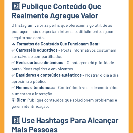
2️⃣
Publique Conteúdo Que
Realmente Agregue Valor
O Instagram valoriza perfis que oferecem algo útil. Se as
postagens não despertam interesse, dificilmente alguém
seguirá sua conta.
🔥
Formatos de Conteúdo Que Funcionam Bem:
✅
Carrosséis educativos
– Posts informativos costumam
ser salvos e compartilhados
✅
Reels curtos e dinâmicos
– O Instagram dá prioridade
para vídeos rápidos e envolventes
✅
Bastidores e conteúdos autênticos
– Mostrar o dia a dia
aproxima o público
✅
Memes e tendências
– Conteúdos leves e descontraídos
aumentam a interação
🎯
Dica:
Publique conteúdos que solucionem problemas e
gerem identificação.
3️⃣
Use Hashtags Para Alcançar
Mais Pessoas