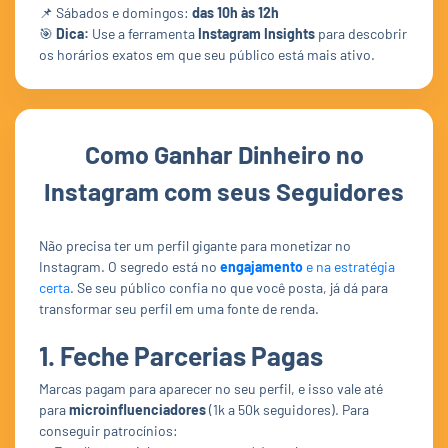
📌 Sábados e domingos:
das 10h às 12h
🎯
Dica:
Use a ferramenta
Instagram Insights
para descobrir
os horários exatos em que seu público está mais ativo.
Como Ganhar Dinheiro no
Instagram com seus Seguidores
Não precisa ter um perfil gigante para monetizar no
Instagram. O segredo está no
engajamento
e na estratégia
certa
. Se seu público confia no que você posta, já dá para
transformar seu perfil em uma fonte de renda.
1. Feche Parcerias Pagas
Marcas pagam para aparecer no seu perfil, e isso vale até
para
microinfluenciadores
(1k a 50k seguidores). Para
conseguir patrocínios: