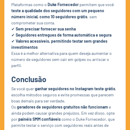
Plataformas como o
Duke Fornecedor
permitem que você
teste a qualidade dos seguidores com um pequeno
número inicial, como 10 seguidores grátis
, sem
comprometer sua conta.
✔
Sem precisar fornecer sua senha
✔
Seguidores entregues de forma automática e segura
✔
Valores acessíveis, permitindo testar sem grandes
investimentos
Essa é a melhor alternativa para quem deseja aumentar o
número de seguidores sem cair em golpes ou arriscar o
perfil.
Conclusão
Se você quer
ganhar seguidores no Instagram teste grátis
,
escolha métodos seguros e evite promessas que parecem
boas demais para ser verdade.
Os
geradores de seguidores gratuitos não funcionam
e
ainda podem causar grandes prejuízos. Em vez disso, opte
por
painéis SMM confiáveis
como o Duke Fornecedor, que
permite testar o serviço com seguidores reais antes de