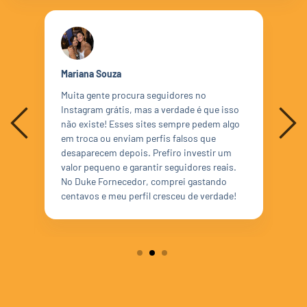
Mariana Souza
L
Muita gente procura seguidores no
E
Instagram grátis, mas a verdade é que isso
s
e
não existe! Esses sites sempre pedem algo
c
em troca ou enviam perfis falsos que
c
desaparecem depois. Prefiro investir um
s
valor pequeno e garantir seguidores reais.
I
No Duke Fornecedor, comprei gastando
t
centavos e meu perfil cresceu de verdade!
2
3