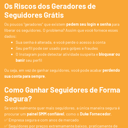
Os Riscos dos Geradores de
Seguidores Grátis
Os poucos "geradores" que existem
pedem seu login e senha
para
liberar os seguidores. O problema? Assim que você fornece esses
dados:
Sua senha é alterada, e você perde o acesso à conta
Seu perfil pode ser usado para golpes e fraudes
O Instagram pode detectar atividade suspeita e
bloquear ou
banir
seu perfil
Ou seja, em vez de ganhar seguidores, você pode acabar
perdendo
sua conta para sempre
.
Como Ganhar Seguidores de Forma
Segura?
Se você realmente quer mais seguidores, a única maneira segura é
procurar um
painel SMM confiável
, como o
Duke Fornecedor
.
✅ Empresa segura e com anos de mercado
✅ Seguidores por preços extremamente baixos, praticamente de