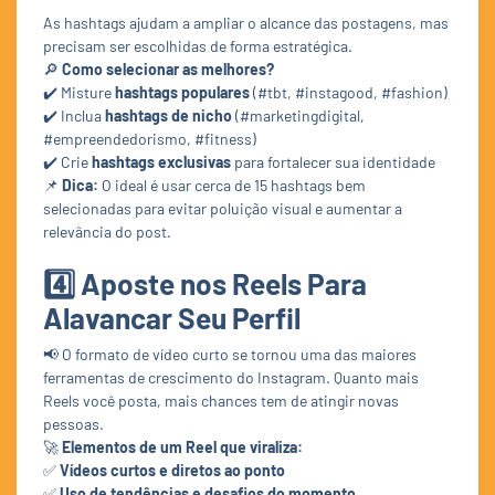
As hashtags ajudam a ampliar o alcance das postagens, mas
precisam ser escolhidas de forma estratégica.
🔎
Como selecionar as melhores?
✔️ Misture
hashtags populares
(#tbt, #instagood, #fashion)
✔️ Inclua
hashtags de nicho
(#marketingdigital,
#empreendedorismo, #fitness)
✔️ Crie
hashtags exclusivas
para fortalecer sua identidade
📌
Dica:
O ideal é usar cerca de 15 hashtags bem
selecionadas para evitar poluição visual e aumentar a
relevância do post.
4️⃣
Aposte nos Reels Para
Alavancar Seu Perfil
📢 O formato de vídeo curto se tornou uma das maiores
ferramentas de crescimento do Instagram. Quanto mais
Reels você posta, mais chances tem de atingir novas
pessoas.
🚀
Elementos de um Reel que viraliza:
✅
Vídeos curtos e diretos ao ponto
✅
Uso de tendências e desafios do momento