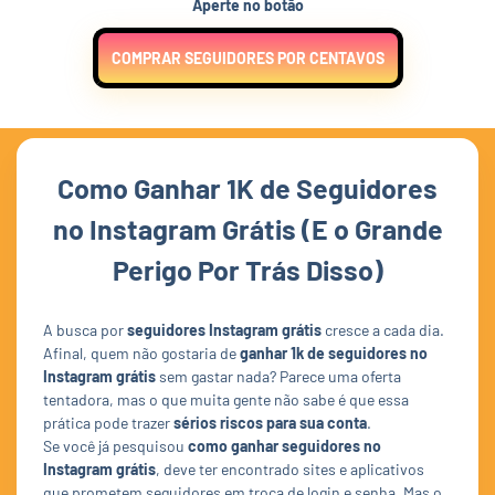
Aperte no botão
COMPRAR SEGUIDORES POR CENTAVOS
Como Ganhar 1K de Seguidores
no Instagram Grátis (E o Grande
Perigo Por Trás Disso)
A busca por
seguidores Instagram grátis
cresce a cada dia.
Afinal, quem não gostaria de
ganhar 1k de seguidores no
Instagram grátis
sem gastar nada? Parece uma oferta
tentadora, mas o que muita gente não sabe é que essa
prática pode trazer
sérios riscos para sua conta
.
Se você já pesquisou
como ganhar seguidores no
Instagram grátis
, deve ter encontrado sites e aplicativos
que prometem seguidores em troca de login e senha. Mas o