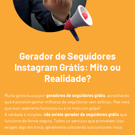
Gerador de Seguidores
Instagram Grátis: Mito ou
Realidade?
Muita gente busca por
geradores de seguidores grátis
, acreditando
que é possível ganhar milhares de seguidores sem esforço. Mas será
que isso realmente funciona ou é só mais um golpe?
A verdade é simples:
não existe gerador de seguidores grátis
que
funcione de forma segura. Todos os serviços que prometem isso
exigem algo em troca, geralmente colocando sua conta em risco.