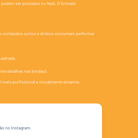
a podem ser postados no feed. O formato
s conteúdos curtos e diretos costumam performar
quadrada.
ite detalhes nas bordas).
 mais profissional e visualmente atraente.
ção no Instagram.