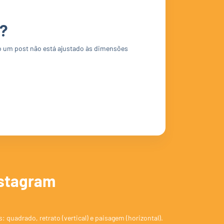
e?
o um post não está ajustado às dimensões
nstagram
quadrado, retrato (vertical) e paisagem (horizontal).