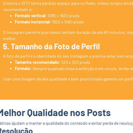
Embora o IGTV tenha perdido espaço para os Reels, vídeos longos aind
recomendado é:
Formato vertical:
1080 x 1920 pixels
Formato horizontal:
1920 x 1080 pixels
O Instagram permite que vídeos tenham duração de até 60 minutos, ma
melhor.
5. Tamanho da Foto de Perfil
A foto de perfil é a identidade do seu Instagram e precisa estar bem en
Tamanho recomendado:
320 x 320 pixels
Formato:
Sempre quadrado (mas a exibição é em círculo, então ev
Usar uma imagem de alta qualidade e bem posicionada garante um perfil
 Melhor Qualidade nos Posts
áticas ajudam a manter a qualidade do conteúdo e evitar perda de resolu
 Resolução