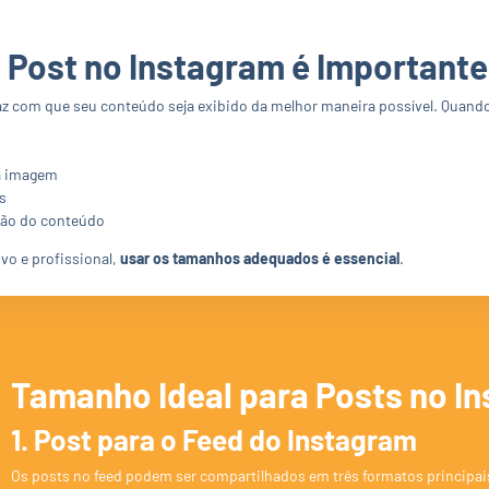
 Post no Instagram é Important
az com que seu conteúdo seja exibido da melhor maneira possível. Quand
a imagem
s
ção do conteúdo
ivo e profissional,
usar os tamanhos adequados é essencial
.
Tamanho Ideal para Posts no I
1. Post para o Feed do Instagram
Os posts no feed podem ser compartilhados em três formatos principais: 