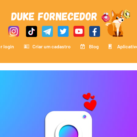
r login
Criar um cadastro
Blog
Aplicativ