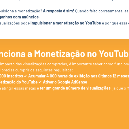
pulsiona a monetização?
A resposta é sim!
Quando feito corretamente, e
 ganhos com anúncios.
isualizações pode
impulsionar a monetização no YouTube
e por que essa 
ciona a Monetização no YouTu
 impacto das visualizações compradas, é importante saber como funciona
 precisa cumprir os seguintes requisitos:
000 inscritos
✔
Acumular 4.000 horas de exibição nos últimos 12 meses
netização do YouTube
✔
Ativar o Google AdSense
a atingir essas metas é
ter um grande número de visualizações
, já que o