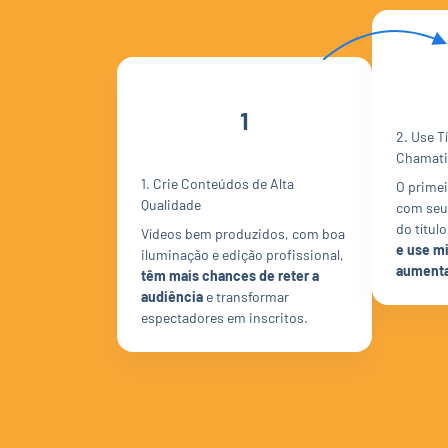
1
2. Use T
Chamati
1. Crie Conteúdos de Alta
O primei
Qualidade
com seu 
do títul
Vídeos bem produzidos, com boa
e use mi
iluminação e edição profissional,
aumenta
têm mais chances de reter a
audiência
e transformar
espectadores em inscritos.