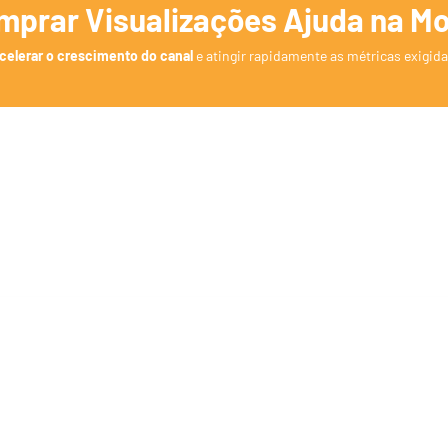
mprar Visualizações Ajuda na M
acelerar o crescimento do canal
e atingir rapidamente as métricas exigid
Acelera o Alcance das 4.000 Horas de
1
Exibição
Atingir 4.000 horas de exibição pode ser um desafio para no
canais.
Ao comprar visualizações, seus vídeos acumulam
tempo de exibição mais rapidamente, facilitando a entrada
Programa de Parcerias do YouTube.
Melhora o Posicionamento no Algoritm
2
O YouTube prioriza vídeos com mais visualizações, pois ente
que esse conteúdo é relevante.
Quanto mais pessoas assist
maior a chance do vídeo aparecer em recomendações e
buscas.