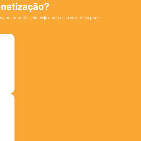
onetização?
as para monetização. Veja como essa estratégia pode
vos
 no
o
nde
em,