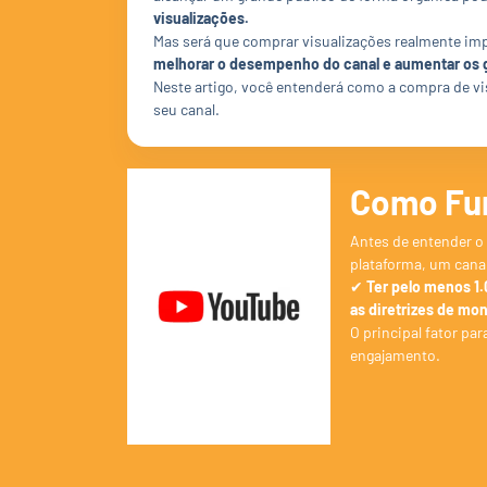
visualizações.
Mas será que comprar visualizações realmente im
melhorar o desempenho do canal e aumentar os
Neste artigo, você entenderá como a compra de v
seu canal.
Como Fun
Antes de entender o
plataforma, um canal
✔
Ter pelo menos 1.
as diretrizes de mo
O principal fator par
engajamento.