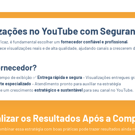
oportunidades de monetização externa.
izações no YouTube com Segura
eficaz, é fundamental escolher um
fornecedor confiável e profissional.
ece visualizações reais e de alta qualidade, ajudando canais a crescerem 
ornecedor?
tempo de exibição ✅
Entrega rápida e segura
– Visualizações entregues 
te especializado
– Atendimento pronto para auxiliar na estratégia
nte um crescimento
estratégico e sustentável
para seu canal no YouTube.
alizar os Resultados Após a Comp
mbinar essa estratégia com boas práticas pode trazer resultados ainda m