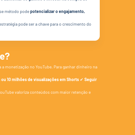
sse método pode
potencializar o engajamento,
estratégia pode ser a chave para o crescimento do
be?
 a monetização no YouTube. Para ganhar dinheiro na
 ou 10 milhões de visualizações em Shorts
✔
Seguir
 YouTube valoriza conteúdos com maior retenção e